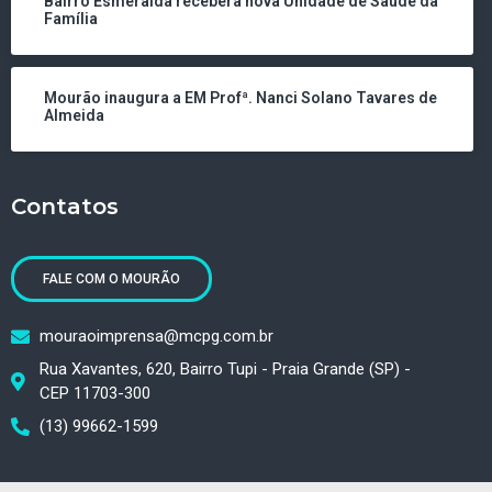
Bairro Esmeralda receberá nova Unidade de Saúde da
Família
Mourão inaugura a EM Profª. Nanci Solano Tavares de
Almeida
Contatos
FALE COM O MOURÃO
mouraoimprensa@mcpg.com.br
Rua Xavantes, 620, Bairro Tupi - Praia Grande (SP) -
CEP 11703-300
(13) 99662-1599