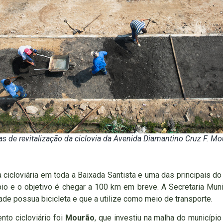
s de revitalização da ciclovia da Avenida Diamantino Cruz F. M
 cicloviária em toda a Baixada Santista e uma das principais do
io e o objetivo é chegar a 100 km em breve. A Secretaria Munic
e possua bicicleta e que a utilize como meio de transporte.
to cicloviário foi
Mourão
, que investiu na malha do municíp