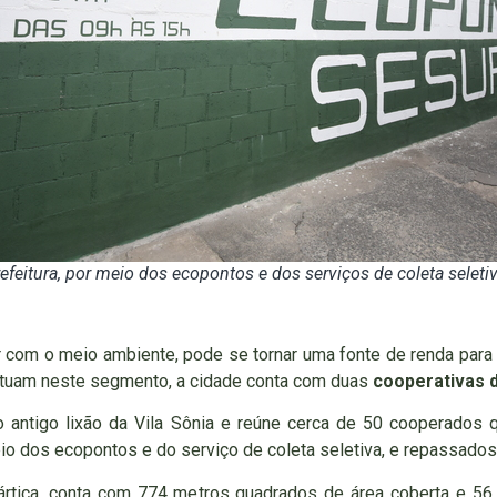
refeitura, por meio dos ecopontos e dos serviços de coleta selet
 com o meio ambiente, pode se tornar uma fonte de renda para d
atuam neste segmento, a cidade conta com duas
cooperativas 
o antigo lixão da Vila Sônia e reúne cerca de 50 cooperados 
eio dos ecopontos e do serviço de coleta seletiva, e repassado
tártica, conta com 774 metros quadrados de área coberta e 56