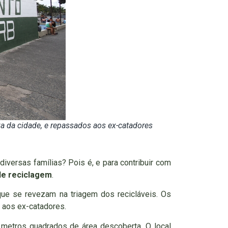
iva da cidade, e repassados aos ex-catadores
iversas famílias? Pois é, e para contribuir com
de reciclagem
.
que se revezam na triagem dos recicláveis. Os
s aos ex-catadores.
 metros quadrados de área descoberta. O local