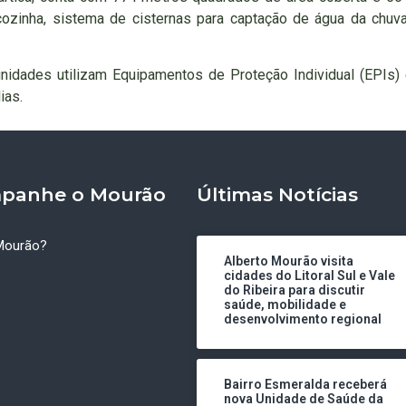
o, cozinha, sistema de cisternas para captação de água da chu
idades utilizam Equipamentos de Proteção Individual (EPIs)
ias.
panhe o Mourão
Últimas Notícias
Mourão?
Alberto Mourão visita
cidades do Litoral Sul e Vale
do Ribeira para discutir
saúde, mobilidade e
desenvolvimento regional
Bairro Esmeralda receberá
nova Unidade de Saúde da