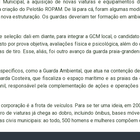
 Municipal, a aquisição de novas viaturas e equipamentos d
e a criação do Pelotão ROPAM. De lá para cá, foram algumas mod
va estruturação. Os guardas deveriam ter formação em ambiente
 seleção: dali em diante, para integrar a GCM local, o candida
to por prova objetiva, avaliações física e psicológica, além d
s de tiro. Esse, aliás, foi outro avanço da guarda praia-granden
pecíficos, como a Guarda Ambiental, que atua na contenção de
arda Costeira, que fiscaliza o espaço marítimo e as praias da
nil, responsável pela complementação de ações e operações 
rporação é a frota de veículos. Para se ter uma ideia, em 2001
 de viaturas já chega ao dobro, incluindo ônibus, bases móveis
s civis municipais: ao todo, 500 homens e mulheres compõem o