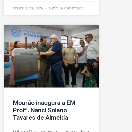
fevereiro 23, 2026
Nenhum comentário
Mourão inaugura a EM
Profª. Nanci Solano
Tavares de Almeida
O Bairro Melvi ganhou mais uma unidade