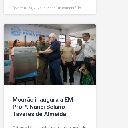
fevereiro 23, 2026
Nenhum comentário
Mourão inaugura a EM
Profª. Nanci Solano
Tavares de Almeida
O Bairro Melvi ganhou mais uma unidade