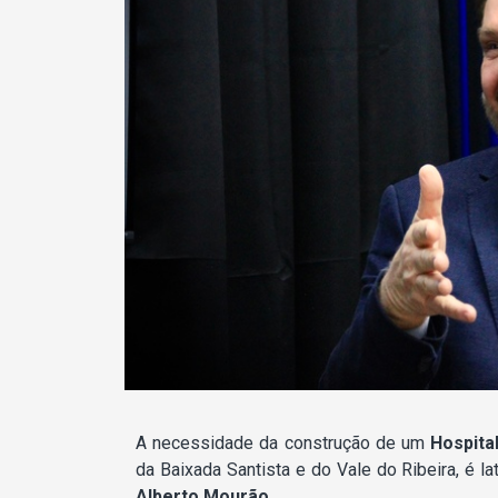
A necessidade da construção de um
Hospita
da Baixada Santista e do Vale do Ribeira, é la
Alberto Mourão
.