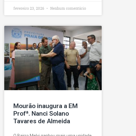
fevereiro 23, 2026
Nenhum comentário
Mourão inaugura a EM
Profª. Nanci Solano
Tavares de Almeida
O Bairro Melvi ganhou mais uma unidade