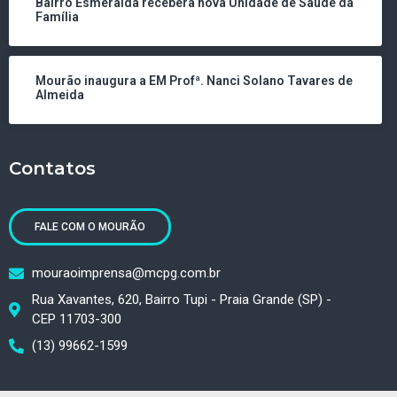
Bairro Esmeralda receberá nova Unidade de Saúde da
Família
Mourão inaugura a EM Profª. Nanci Solano Tavares de
Almeida
Contatos
FALE COM O MOURÃO
mouraoimprensa@mcpg.com.br
Rua Xavantes, 620, Bairro Tupi - Praia Grande (SP) -
CEP 11703-300
(13) 99662-1599