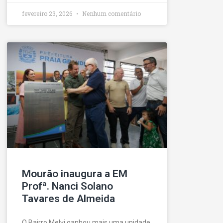
fevereiro 23, 2026
Nenhum comentário
Mourão inaugura a EM
Profª. Nanci Solano
Tavares de Almeida
O Bairro Melvi ganhou mais uma unidade