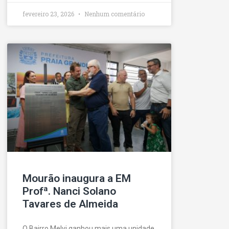
fevereiro 23, 2026
Nenhum comentário
Mourão inaugura a EM
Profª. Nanci Solano
Tavares de Almeida
O Bairro Melvi ganhou mais uma unidade