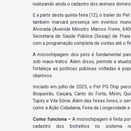
realizando ainda o cadastro dos animais domést
E a partir desta quinta-feira (12), o trailer do Pe
também marcará presença em eventos municip
Alvorada (Avenida Ministro Marcos Freire, 640
Secretaria de Saúde Pública (Sesap) de Praia
com a programação completa de visitas até o fina
A microchipagem dos pets é fundamental para
sob maus-tratos. Além disso, permite a atuali
fortaleça as políticas públicas voltadas à pop
objetivos.
Iniciado em julho de 2025, o Pet PG Chip percor
Boqueirão, Caiçara, Canto do Forte, Mirim, Qu
Tupiry e Vila Sônia. Além das feiras livres, o 
como a Ação Cidadania, Feira da Longevidade e 
Como funciona –
A microchipagem é feita por 
cadastro dos bichinhos no sistema na