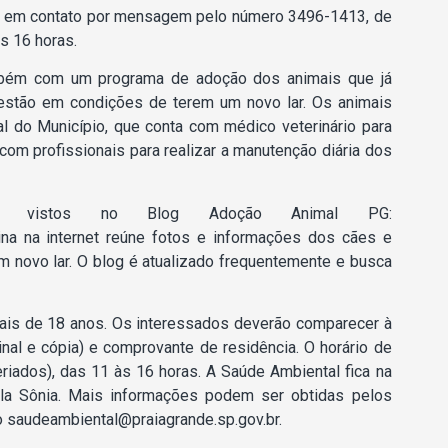
ar em contato por mensagem pelo número 3496-1413, de
s 16 horas.
bém com um programa de adoção dos animais que já
 estão em condições de terem um novo lar. Os animais
l do Município, que conta com médico veterinário para
om profissionais para realizar a manutenção diária dos
r vistos no Blog Adoção Animal PG:
ina na internet reúne fotos e informações dos cães e
m novo lar. O blog é atualizado frequentemente e busca
mais de 18 anos. Os interessados deverão comparecer à
al e cópia) e comprovante de residência. O horário de
eriados), das 11 às 16 horas. A Saúde Ambiental fica na
Vila Sônia. Mais informações podem ser obtidas pelos
 saudeambiental@praiagrande.sp.gov.br.