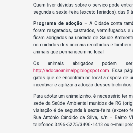
Quem tiver dúvidas sobre o serviço pode entr
segunda a sexta-feira (exceto feriados), das 9 à
Programa de adoção –
A Cidade conta tam
foram resgatados, castrados, vermifugados e
ficam abrigados na unidade de Saúde Ambienta
os cuidados dos animais recolhidos e também c
animais que permanecem no local.
Os animais abrigados podem se
http://adocaoanimalpg.blogspot.com
. Essa pág
gatos que se encontram no local à espera de u
incentivar e agilizar a adoção desses bichinhos.
Para adotar um animalzinho, é necessário ter 
sede da Saúde Ambiental munidos de RG (origin
visitação é de segunda à sexta-feira (exceto f
Rua Antônio Cândido da Silva, s/n – Bairro 
telefones 3496-5275/3496-1413 ou e-mail pelo