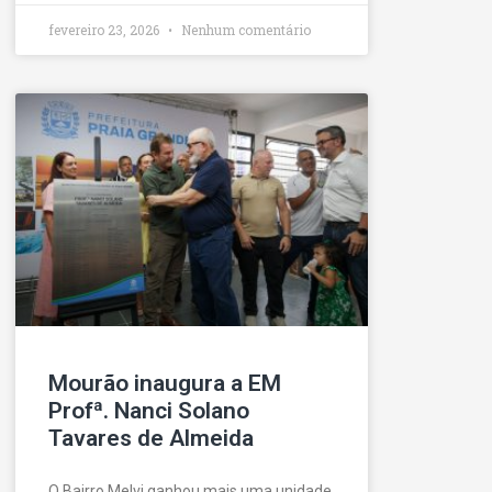
fevereiro 23, 2026
Nenhum comentário
Mourão inaugura a EM
Profª. Nanci Solano
Tavares de Almeida
O Bairro Melvi ganhou mais uma unidade