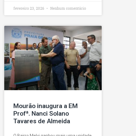
fevereiro 23, 2026
Nenhum comentário
Mourão inaugura a EM
Profª. Nanci Solano
Tavares de Almeida
O Bairro Melvi ganhou mais uma unidade