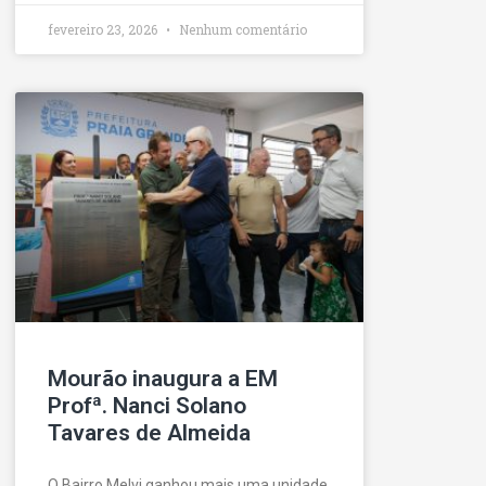
fevereiro 23, 2026
Nenhum comentário
Mourão inaugura a EM
Profª. Nanci Solano
Tavares de Almeida
O Bairro Melvi ganhou mais uma unidade